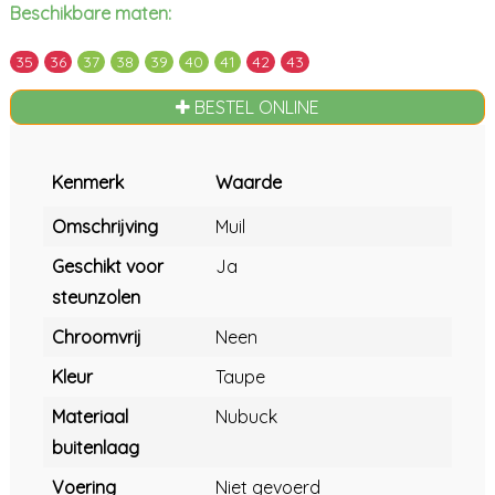
Beschikbare maten:
35
36
37
38
39
40
41
42
43
BESTEL ONLINE
Kenmerk
Waarde
Omschrijving
Muil
Geschikt voor
Ja
steunzolen
Chroomvrij
Neen
Kleur
Taupe
Materiaal
Nubuck
buitenlaag
Voering
Niet gevoerd