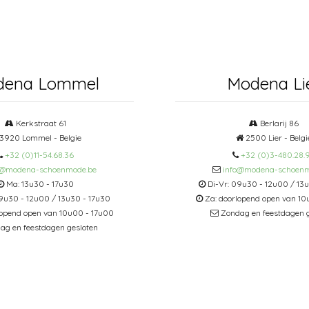
dena Lommel
Modena Li
Kerkstraat 61
Berlarij 86
3920 Lommel - Belgie
2500 Lier - Belgi
+32 (0)11-54.68.36
+32 (0)3-480.28.
o@modena-schoenmode.be
info@modena-schoenm
Ma: 13u30 - 17u30
Di-Vr: 09u30 - 12u00 / 13
9u30 - 12u00 / 13u30 - 17u30
Za: doorlopend open van 10
lopend open van 10u00 - 17u00
Zondag en feestdagen g
g en feestdagen gesloten