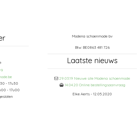
er
Modena schoenmode bv
Btw: BE0863 481 726
Laatste nieuws
e
99
ode.be
29.03.19 Nieuwe site Modena schoenmode
u30 - 17u30
14.04.20 Online bestellingsaanvraag
u00 - 17u00
Elke Aerts - 12.05.2020
esloten