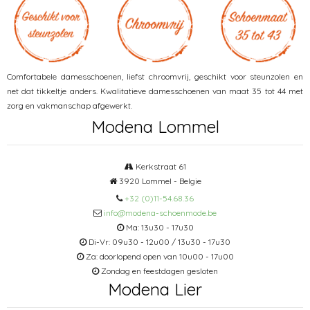
Comfortabele damesschoenen, liefst chroomvrij, geschikt voor steunzolen en
net dat tikkeltje anders. Kwalitatieve damesschoenen van maat 35 tot 44 met
zorg en vakmanschap afgewerkt.
Modena Lommel
Kerkstraat 61
3920 Lommel - Belgie
+32 (0)11-54.68.36
info@modena-schoenmode.be
Ma: 13u30 - 17u30
Di-Vr: 09u30 - 12u00 / 13u30 - 17u30
Za: doorlopend open van 10u00 - 17u00
Zondag en feestdagen gesloten
Modena Lier