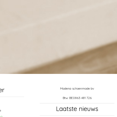
er
Modena schoenmode bv
Btw: BE0863 481 726
Laatste nieuws
e
99