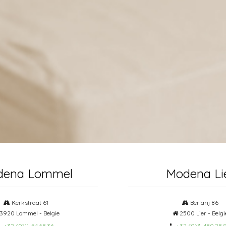
dena Lommel
Modena Li
Kerkstraat 61
Berlarij 86
3920 Lommel - Belgie
2500 Lier - Belgi
+32 (0)11-54.68.36
+32 (0)3-480.28.