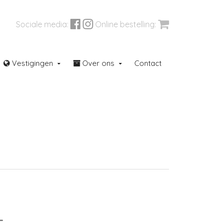
Sociale media:
Online bestelling:
Vestigingen
Over ons
Contact
aren
Outletcorner
L