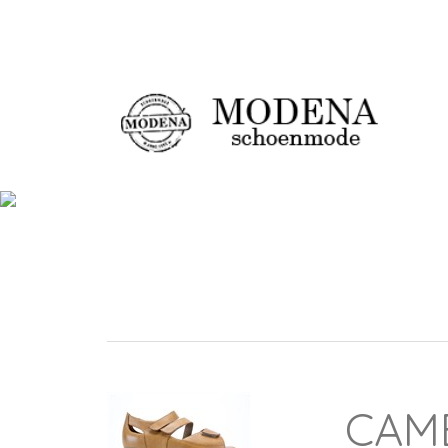
Damesschoenen
Ch
CAME