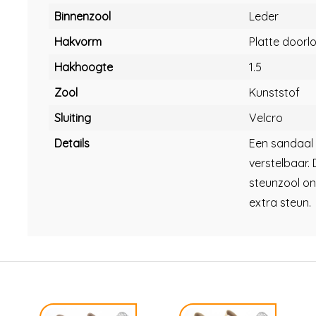
Binnenzool
Leder
Hakvorm
Platte doorl
Hakhoogte
1.5
Zool
Kunststof
Sluiting
Velcro
Details
Een sandaal m
verstelbaar. 
steunzool on
extra steun.