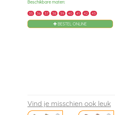
Beschikbare maten:
35
36
37
38
39
40
41
42
43
BESTEL ONLINE
Vind je misschien ook leuk