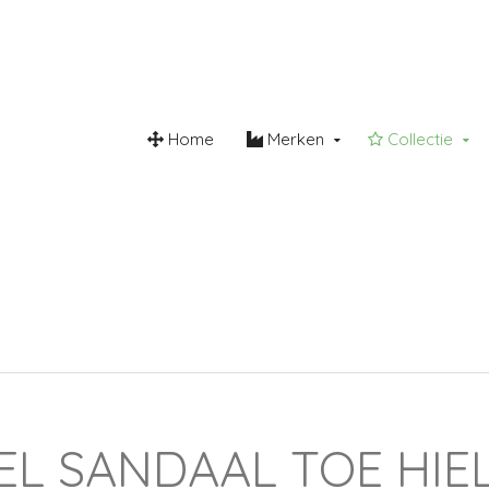
Home
Merken
Collectie
roomvrij
Steunzool
Lederw
L SANDAAL TOE HIE