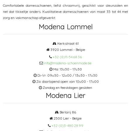
Comfortabele damesschoenen, liefst chroomvrij, geschikt voor steunzolen en
net dat tikkeltje anders. Kwalitatieve damesschoenen van maat 35 tot 44 met
zorg en vakmanschap afgewerkt.
Modena Lommel
Kerkstraat 61
3920 Lommel - Belgie
+32 (0)11-54.68.36
info@modena-schoenmode.be
Ma: 13u30 - 17u30
Di-Vr: 09u30 - 12u00 / 13u30 - 17u30
Za: doorlopend open van 10u00 - 17u00
Zondag en feestdagen gesloten
Modena Lier
Berlarij 86
2500 Lier - Belgie
+32 (0)3-480.28.99