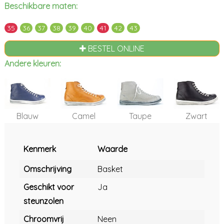
Beschikbare maten:
35
36
37
38
39
40
41
42
43
BESTEL ONLINE
Andere kleuren:
Blauw
Camel
Taupe
Zwart
Kenmerk
Waarde
Omschrijving
Basket
Geschikt voor
Ja
steunzolen
Chroomvrij
Neen