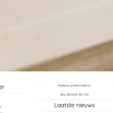
er
Modena schoenmode bv
Btw: BE0863 481 726
Laatste nieuws
e
99