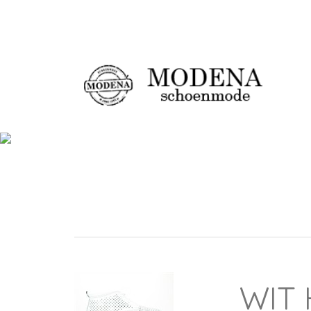
Damesschoenen
Ch
WIT