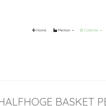
Home
Merken
Collectie
roomvrij
Steunzool
Lederw
 HALFHOGE BASKET 