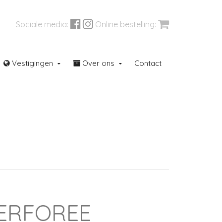
Sociale media:
Online bestelling:
Vestigingen
Over ons
Contact
aren
Outletcorner
PERFOREE