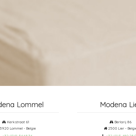
dena Lommel
Modena Li
Kerkstraat 61
Berlarij 86
3920 Lommel - Belgie
2500 Lier - Belgi
+32 (0)11-54.68.36
+32 (0)3-480.28.