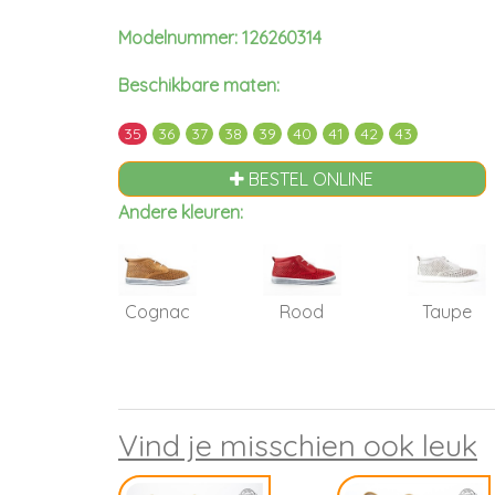
Modelnummer: 126260314
Beschikbare maten:
35
36
37
38
39
40
41
42
43
BESTEL ONLINE
Andere kleuren:
Cognac
Rood
Taupe
Vind je misschien ook leuk