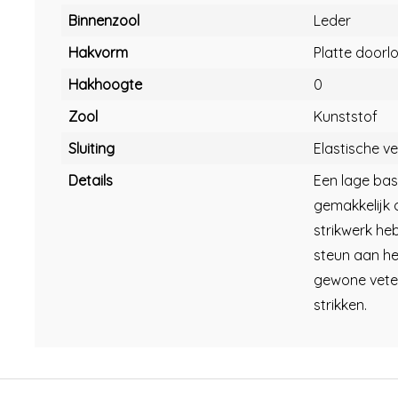
Binnenzool
Leder
Hakvorm
Platte doorl
Hakhoogte
0
Zool
Kunststof
Sluiting
Elastische ve
Details
Een lage bask
gemakkelijk 
strikwerk he
steun aan he
gewone veter
strikken.