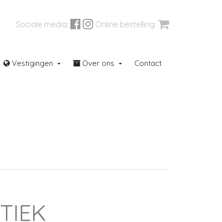
Sociale media:
Online bestelling:
Vestigingen
Over ons
Contact
aren
Outletcorner
TIEK