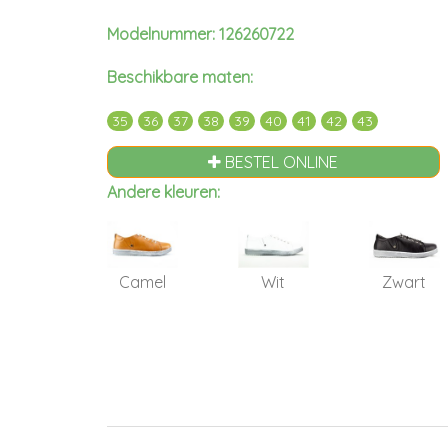
Modelnummer: 126260722
Beschikbare maten:
35
36
37
38
39
40
41
42
43
BESTEL ONLINE
Andere kleuren:
Camel
Wit
Zwart