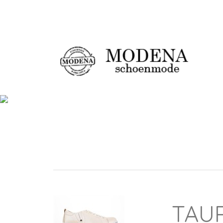
Damesschoenen
Ch
TAUP