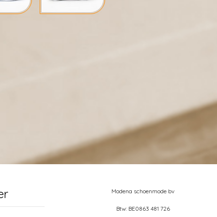
er
Modena schoenmode bv
Btw: BE0863 481 726