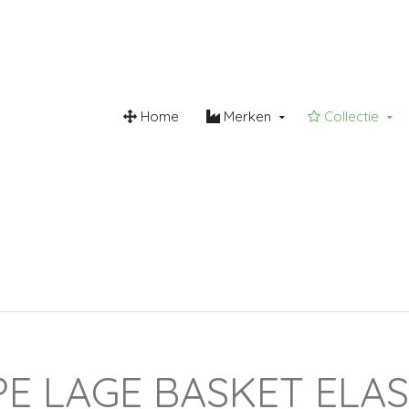
Home
Merken
Collectie
roomvrij
Steunzool
Lederw
E LAGE BASKET ELAS