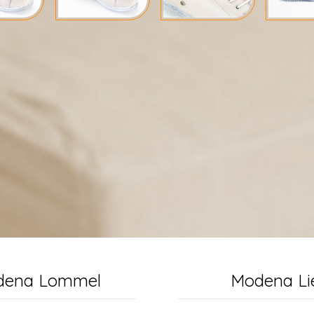
dena Lommel
Modena Li