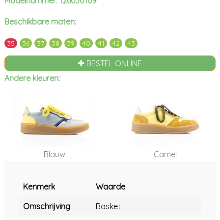
Modelnummer: 126030109
Beschikbare maten:
35
36
37
38
39
40
41
42
43
BESTEL ONLINE
Andere kleuren:
Blauw
Camel
Kenmerk
Waarde
Omschrijving
Basket