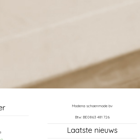
er
Modena schoenmode bv
Btw: BE0863 481 726
Laatste nieuws
e
99