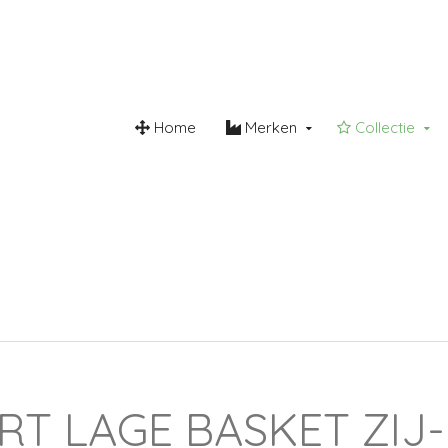
Home
Merken
Collectie
roomvrij
Steunzool
Lederw
T LAGE BASKET ZIJ-