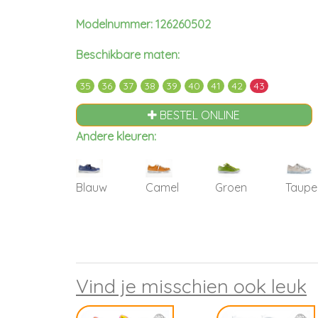
Modelnummer: 126260502
Beschikbare maten:
35
36
37
38
39
40
41
42
43
BESTEL ONLINE
Andere kleuren:
Blauw
Camel
Groen
Taupe
Vind je misschien ook leuk