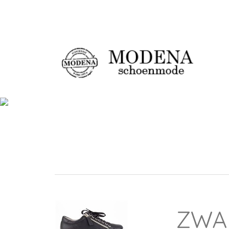
Damesschoenen
Ch
ZWAR