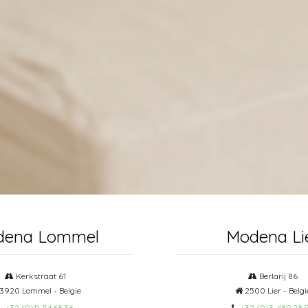
dena Lommel
Modena Li
Kerkstraat 61
Berlarij 86
3920 Lommel - Belgie
2500 Lier - Belgi
+32 (0)11-54.68.36
+32 (0)3-480.28.