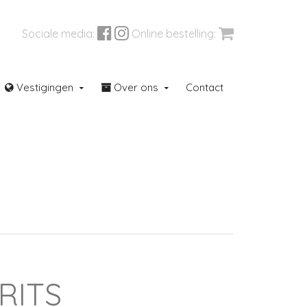
Sociale media:
Online bestelling:
Vestigingen
Over ons
Contact
aren
Outletcorner
RITS