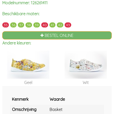
Modelnummer: 126261411
Beschikbare maten:
35
36
37
38
39
40
41
42
43
BESTEL ONLINE
Andere kleuren:
Geel
Wit
Kenmerk
Waarde
Omschrijving
Basket