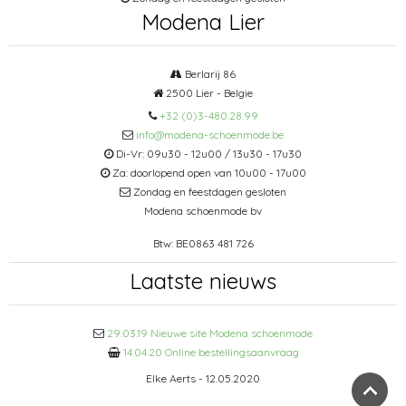
Modena Lier
Berlarij 86
2500 Lier - Belgie
+32 (0)3-480.28.99
info@modena-schoenmode.be
Di-Vr: 09u30 - 12u00 / 13u30 - 17u30
Za: doorlopend open van 10u00 - 17u00
Zondag en feestdagen gesloten
Modena schoenmode bv
Btw: BE0863 481 726
Laatste nieuws
29.03.19 Nieuwe site Modena schoenmode
14.04.20 Online bestellingsaanvraag
Elke Aerts - 12.05.2020