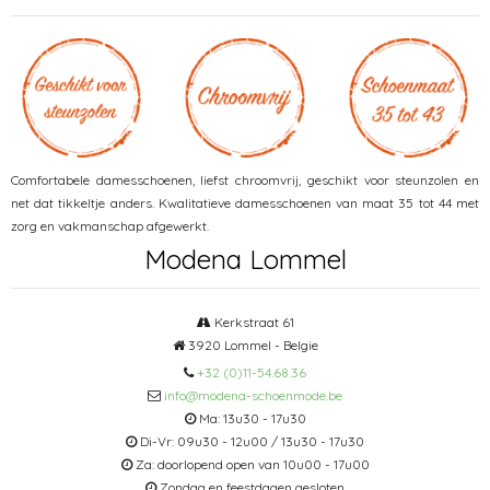
Comfortabele damesschoenen, liefst chroomvrij, geschikt voor steunzolen en
net dat tikkeltje anders. Kwalitatieve damesschoenen van maat 35 tot 44 met
zorg en vakmanschap afgewerkt.
Modena Lommel
Kerkstraat 61
3920 Lommel - Belgie
+32 (0)11-54.68.36
info@modena-schoenmode.be
Ma: 13u30 - 17u30
Di-Vr: 09u30 - 12u00 / 13u30 - 17u30
Za: doorlopend open van 10u00 - 17u00
Zondag en feestdagen gesloten