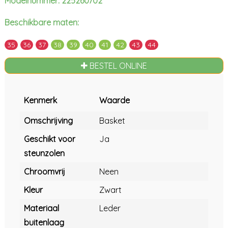
Modelnummer: 225260702
Beschikbare maten:
35
36
37
38
39
40
41
42
43
44
BESTEL ONLINE
Kenmerk
Waarde
Omschrijving
Basket
Geschikt voor
Ja
steunzolen
Chroomvrij
Neen
Kleur
Zwart
Materiaal
Leder
buitenlaag