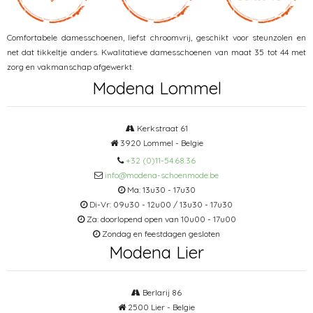
Comfortabele damesschoenen, liefst chroomvrij, geschikt voor steunzolen en
net dat tikkeltje anders. Kwalitatieve damesschoenen van maat 35 tot 44 met
zorg en vakmanschap afgewerkt.
Modena Lommel
Kerkstraat 61
3920 Lommel - Belgie
+32 (0)11-54.68.36
info@modena-schoenmode.be
Ma: 13u30 - 17u30
Di-Vr: 09u30 - 12u00 / 13u30 - 17u30
Za: doorlopend open van 10u00 - 17u00
Zondag en feestdagen gesloten
Modena Lier
Berlarij 86
2500 Lier - Belgie